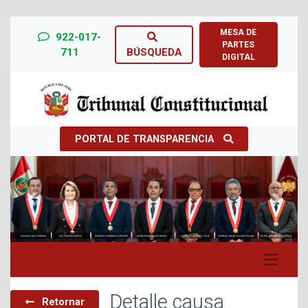
MESA DE
922-017-
PARTES
711
BÚSQUEDA
DIGITAL
PORTAL DE TRANSPARENCIA
Previous
Next
Detalle causa
Retornar