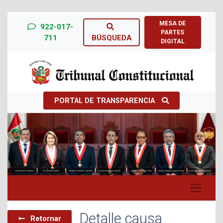
MESA DE
922-017-
PARTES
711
BÚSQUEDA
DIGITAL
PORTAL DE TRANSPARENCIA
Previous
Next
Detalle causa
Retornar