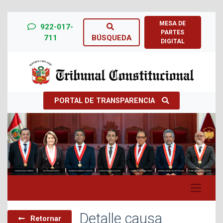
MESA DE
922-017-
PARTES
711
BÚSQUEDA
DIGITAL
PORTAL DE TRANSPARENCIA
Previous
Next
Detalle causa
Retornar