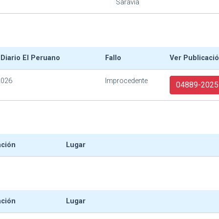
Saravia
 Diario El Peruano
Fallo
Ver Publicaci
2026
Improcedente
04889-2025
ación
Lugar
ación
Lugar