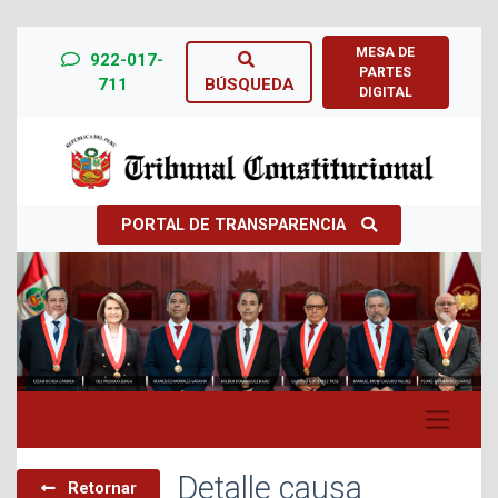
MESA DE
922-017-
PARTES
711
BÚSQUEDA
DIGITAL
PORTAL DE TRANSPARENCIA
Previous
Next
Detalle causa
Retornar