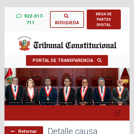
MESA DE
922-017-
PARTES
711
BÚSQUEDA
DIGITAL
PORTAL DE TRANSPARENCIA
Previous
Next
Detalle causa
Retornar