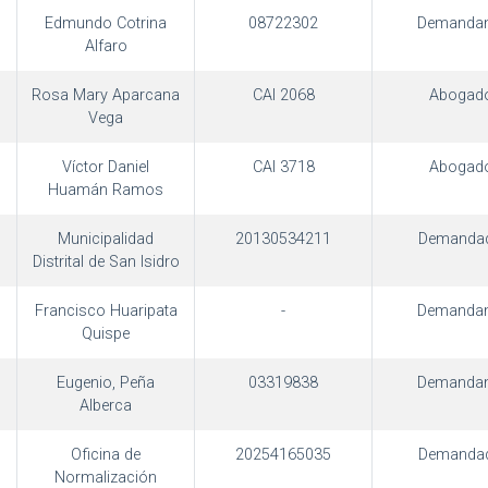
Edmundo Cotrina
08722302
Demandan
Alfaro
Rosa Mary Aparcana
CAI 2068
Abogad
Vega
Víctor Daniel
CAI 3718
Abogad
Huamán Ramos
Municipalidad
20130534211
Demanda
Distrital de San Isidro
Francisco Huaripata
-
Demandan
Quispe
Eugenio, Peña
03319838
Demandan
Alberca
Oficina de
20254165035
Demanda
Normalización