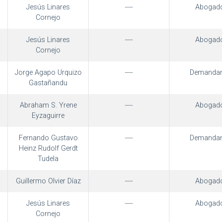
Jesús Linares
----
Abogad
Cornejo
Jesús Linares
----
Abogad
Cornejo
Jorge Agapo Urquizo
----
Demandan
Gastañandu
Abraham S. Yrene
----
Abogad
Eyzaguirre
Fernando Gustavo
----
Demandan
Heinz Rudolf Gerdt
Tudela
Guillermo Olvier Díaz
----
Abogad
Jesús Linares
----
Abogad
Cornejo