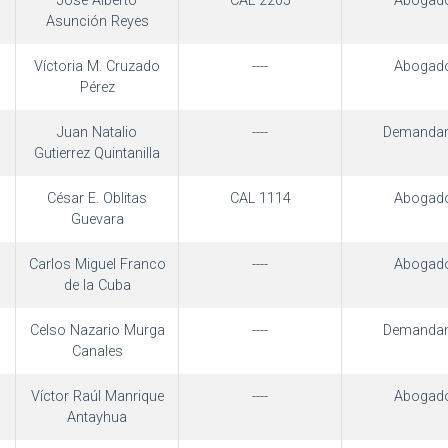
José Alberto
CAL 2205
Abogad
Asunción Reyes
Víctoria M. Cruzado
----
Abogad
Pérez
Juan Natalio
----
Demandan
Gutierrez Quintanilla
César E. Oblitas
CAL 1114
Abogad
Guevara
Carlos Miguel Franco
----
Abogad
de la Cuba
Celso Nazario Murga
----
Demandan
Canales
Víctor Raúl Manrique
----
Abogad
Antayhua