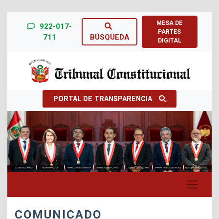
MESA DE
922-017-
PARTES
711
BÚSQUEDA
DIGITAL
PORTAL DE TRANSPARENCIA
Previous
Next
COMUNICADO