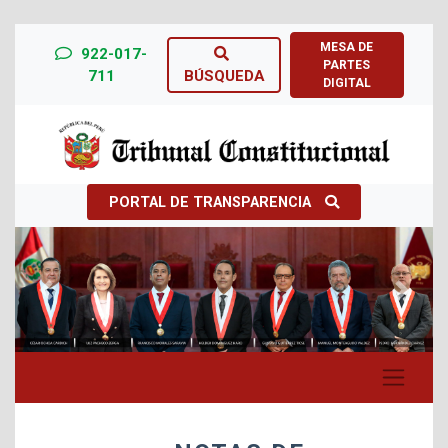
MESA DE
922-017-
PARTES
711
BÚSQUEDA
DIGITAL
PORTAL DE TRANSPARENCIA
Previous
Next