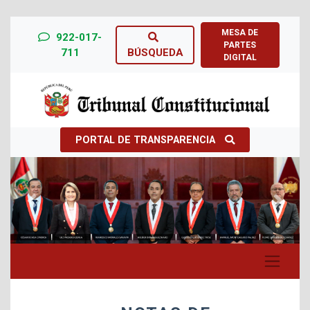
MESA DE
922-017-
PARTES
711
BÚSQUEDA
DIGITAL
PORTAL DE TRANSPARENCIA
Previous
Next