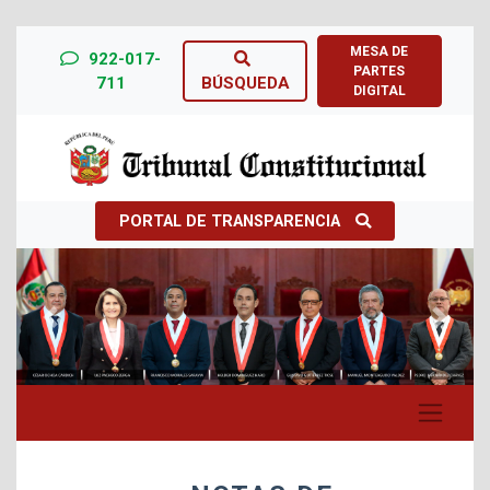
MESA DE
922-017-
PARTES
711
BÚSQUEDA
DIGITAL
PORTAL DE TRANSPARENCIA
Previous
Next