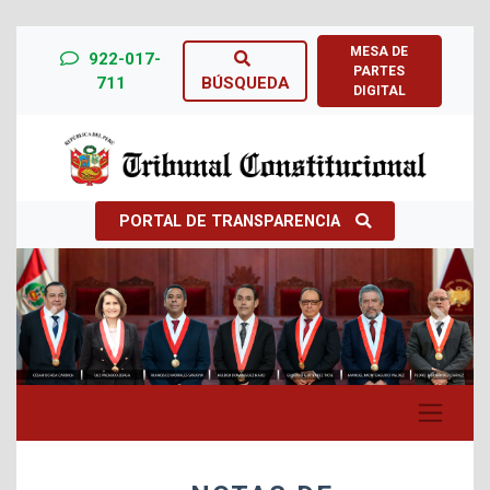
MESA DE
922-017-
PARTES
711
BÚSQUEDA
DIGITAL
PORTAL DE TRANSPARENCIA
Previous
Next