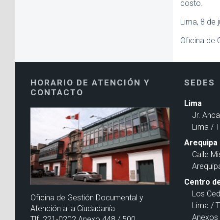
costo.
Lima, 8 de 
Oficina de 
HORARIO DE ATENCIÓN Y
SEDES
CONTACTO
Lima
Jr. Anc
Lima / 
Arequipa
Calle Mi
Arequip
Centro de
Los Ced
Oficina de Gestión Documental y
Lima / 
Atención a la Ciudadanía
Anexos 
Tlf. 221-0202 Anexo 448 / 500