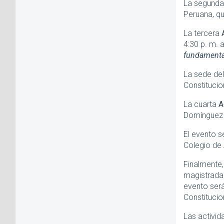
La segund
Peruana, qu
La tercera
4:30 p. m. 
fundamenta
La sede del
Constitucio
La cuarta
A
Domínguez H
El evento s
Colegio de 
Finalmente, 
magistrada
evento será
Constitucio
Las activid