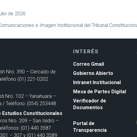
julio de 2026
Comunicaciones e Imagen Institucional del Tribunal Constitucion
INTERÉS
Correo Gmail
ash Nro. 390 – Cercado de
Gobierno Abierto
Teléfono (01) 221-0202
Intranet Institucional
Mesa de Partes Digital
sti Nro. 102 – Yanahuara –
Verificador de
a / Teléfono: (054) 253448
Documentos
 Estudios Constitucionales
ros Nro. 209 – San Isidro –
Portal de
Teléfonos: (01) 440 3587
Transparencia
301 – 307 y (01) 440 3589