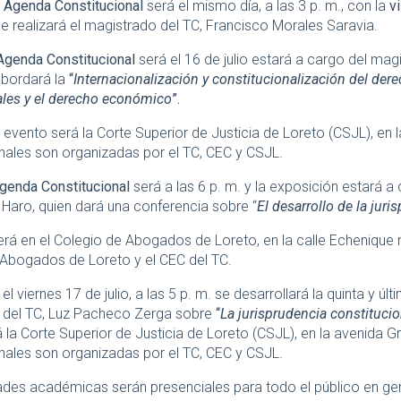
a
Agenda Constitucional
será el mismo día, a las 3 p. m., con la
vi
e realizará el magistrado del TC, Francisco Morales Saravia.
Agenda Constitucional
será el 16 de julio estará a cargo del ma
abordará la
“
Internacionalización y constitucionalización del der
les y el derecho económico
”.
 evento será la Corte Superior de Justicia de Loreto (CSJL), en
nales son organizadas por el TC, CEC y CSJL.
genda Constitucional
será a las 6 p. m. y la exposición estará a
aro, quien dará una conferencia sobre “
El desarrollo de la juri
erá en el Colegio de Abogados de Loreto, en la calle Echenique n
Abogados de Loreto y el CEC del TC.
el viernes 17 de julio, a las 5 p. m. se desarrollará la quinta y úl
 del TC, Luz Pacheco Zerga sobre
“
La jurisprudencia constituci
 la Corte Superior de Justicia de Loreto (CSJL), en la avenida 
nales son organizadas por el TC, CEC y CSJL.
ades académicas serán presenciales para todo el público en gene