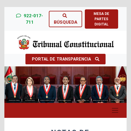
MESA DE
922-017-
PARTES
711
BÚSQUEDA
DIGITAL
PORTAL DE TRANSPARENCIA
Previous
Next