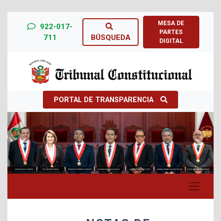
MESA DE
922-017-
PARTES
711
BÚSQUEDA
DIGITAL
PORTAL DE TRANSPARENCIA
Previous
Next