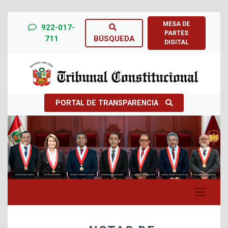
MESA DE
922-017-
PARTES
711
BÚSQUEDA
DIGITAL
PORTAL DE TRANSPARENCIA
Previous
Next