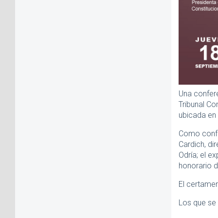
Una confere
Tribunal Con
ubicada en 
Como confe
Cardich, di
Odría; el e
honorario d
El certamen
Los que se 