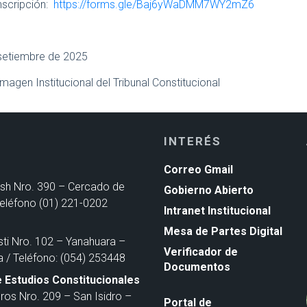
nscripción:
https://forms.gle/Baj6yWaDMM7WY2mZ6
 setiembre de 2025
Imagen Institucional del Tribunal Constitucional
INTERÉS
Correo Gmail
ash Nro. 390 – Cercado de
Gobierno Abierto
Teléfono (01) 221-0202
Intranet Institucional
Mesa de Partes Digital
sti Nro. 102 – Yanahuara –
Verificador de
a / Teléfono: (054) 253448
Documentos
 Estudios Constitucionales
ros Nro. 209 – San Isidro –
Portal de