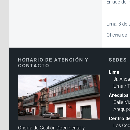
Enlace de i
Lima, 3 de
Oficina de 
HORARIO DE ATENCIÓN Y
SEDES
CONTACTO
Lima
Jr. Anc
Lima / 
Arequipa
Calle Mi
Arequip
Centro de
Los Ced
Oficina de Gestión Documental y