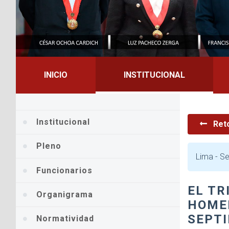
INICIO
INSTITUCIONAL
Institucional
Ret
Pleno
Lima -
Se
Funcionarios
EL TR
Organigrama
HOMEN
SEPT
Normatividad