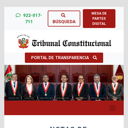
MESA DE
922-017-
PARTES
711
BÚSQUEDA
DIGITAL
PORTAL DE TRANSPARENCIA
Previous
Next